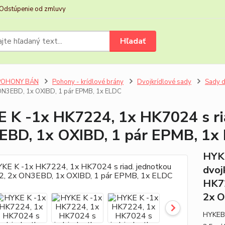
Odstúpenie od zmluvy
Hľadať
POHONY BÁN
Pohony - krídlové brány
Dvojkrídlové sady
Sady d
ON3EBD, 1x OXIBD, 1 pár EPMB, 1x ELDC
 K -1x HK7224, 1x HK7024 s ri
BD, 1x OXIBD, 1 pár EPMB, 1x
HYK
dvoj
HK72
2x O
HYKEBD