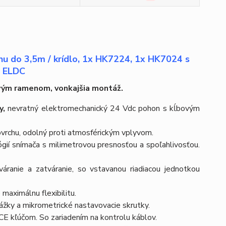
 do 3,5m / krídlo, 1x HK7224, 1x HK7024 s
x ELDC
ovým ramenom, vonkajšia montáž.
y,
nevratný elektromechanický 24 Vdc pohon s kĺbovým
povrchu, odolný proti atmosférickým vplyvom.
ií snímača s milimetrovou presnosťou a spoľahlivosťou.
áranie a zatváranie, so vstavanou riadiacou jednotkou
maximálnu flexibilitu.
žky a mikrometrické nastavovacie skrutky.
 kľúčom. So zariadením na kontrolu káblov.