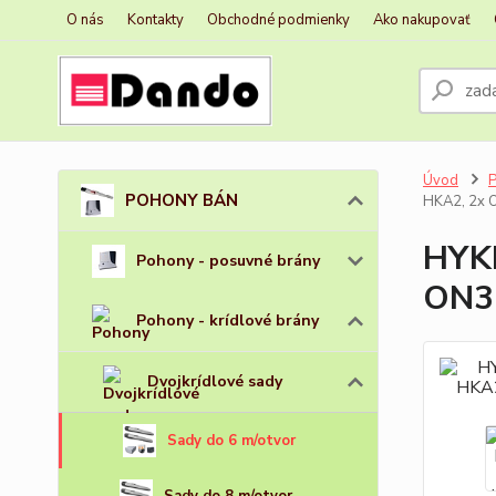
O nás
Kontakty
Obchodné podmienky
Ako nakupovať
Úvod
POHONY BÁN
HKA2, 2x 
HYKE
Pohony - posuvné brány
ON3E
Pohony - krídlové brány
Dvojkrídlové sady
Sady do 6 m/otvor