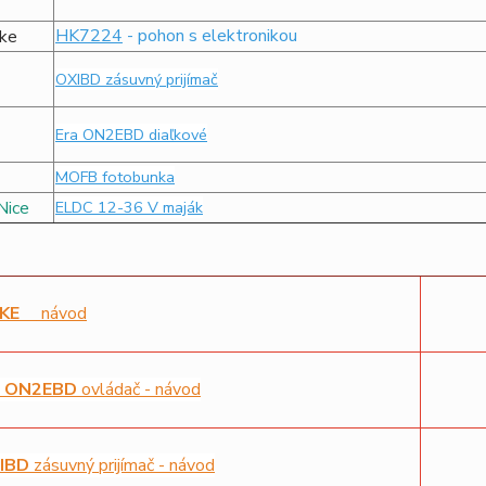
HK7224
- pohon s elektronikou
OXIBD zásuvný prijímač
Era ON2EBD
diaľkové
MOFB fotobunka
ELDC 12-36 V maják
HYKE
návod
a ON2EBD
ovládač - návod
XIBD
zásuvný prijímač - návod