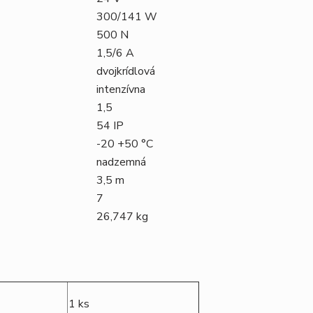
300/141 W
500 N
1,5/6 A
dvojkrídlová
intenzívna
1,5
54 IP
-20 +50 °C
nadzemná
3,5 m
7
26,
747
kg
1 ks