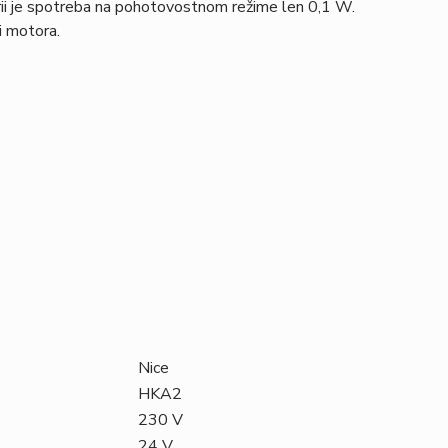
érii je spotreba na pohotovostnom režime len 0,1 W.
i motora.
Nice
HKA2
230 V
24 V