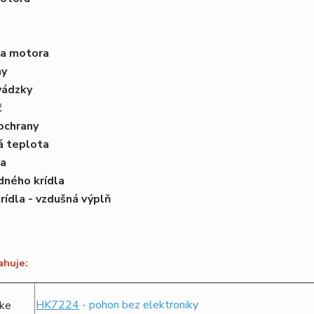
a motora
ny
vádzky
ť
ochrany
á teplota
ia
dného krídla
rídla - vzdušná výplň
ahuje:
HK7224
- pohon bez elektroniky