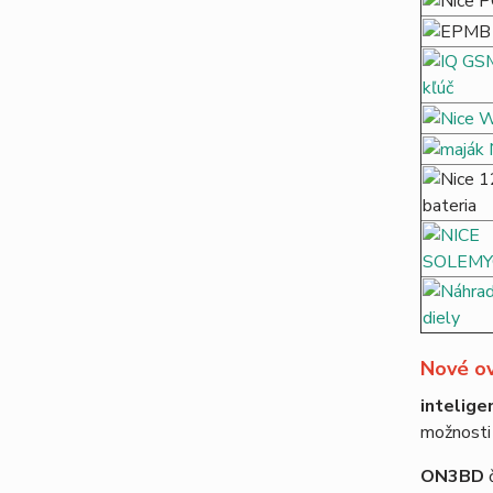
Nové o
intelige
možnosti
ON3BD
č