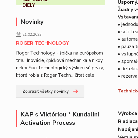
Úsporný,
Žiadny v
Vstavaná
Novinky
• jednod
• self-le
21.02.2023
• automat
ROGER TECHNOLOGY
• pauza 
Roger Technology - špička na európskom
• vstupné
trhu. Inovácie, špičková mechanika a nikdy
• spomale
nekončiaci technologický výskum sú prvky,
• detekci
ktoré robia z Roger Techn...
čítať celé
• rezerva
Technické
Zobraziť všetky novinky
Výrobca
KAP s Viktóriou * Kundalini
Riadiaca
Activation Process
Napájan
Verzia 