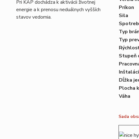
Pri KAP dochádza k aktivácii životnej
Príkon
energie a k prenosu neduálnych vyšších
Sila
stavov vedomia.
Spotreb
Typ brá
Typ pre
Rýchlos
Stupeň 
Pracovn
Inštalác
Dĺžka je
Plocha k
Váha
Sada obs