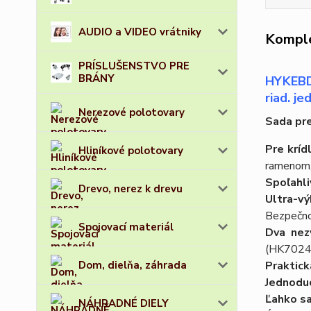
AUDIO a VIDEO vrátniky
Komple
PRÍSLUŠENSTVO PRE
BRÁNY
HYKEBDK
riad. j
Nerezové polotovary
Sada pre
Pre kríd
Hliníkové polotovary
ramenom,
Spoľahli
Drevo, nerez k drevu
Ultra-vý
Bezpečnos
Spojovací materiál
Dva nez
(HK7024)
Dom, dielňa, záhrada
Praktická
Jednoduc
Ľahko sa
NÁHRADNÉ DIELY