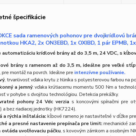
tné špecifikácie
CE sada ramenových pohonov pre dvojkrídlovú bránu
ednotkou HKA2, 2x ON3EBD, 1x OXIBD, 1 pár EPMB, 1
 automatizáciu krídlové brány až do 3,5 m, 24 VDC, s kĺb
lové brány s ramenom až do 3,5 m, ideálne pre veľké stĺp
 pre montáž na povrch. Ideálne pre
intenzívne používanie.
vý
, trvanlivosť vďaka krytu z hliníka s polyesterovou farbou na 
konný a jemný
: vďaka krútiacemu momentu 500 Nm a technológ
ť v pohybe s dvojitou technológiou. Detekcia prekážky.
vratné pohony 24 Vdc verzia
s koncovými spínačmi pre otv
 a bez riadiacej jednotky (HK7224).
 a rýchla inštalácia:
kĺbové rameno je nastaviteľné v dĺžke pre 
hé a presné nastavenie prepínača pre limit:
mechanické zará
 ovláda uvoľňovaciu páčku
, s kovovým zámkom a osobným NICE