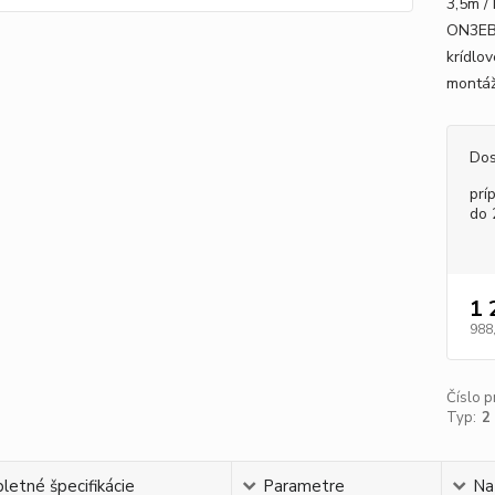
3,5m /
ON3EBD
krídlo
montáž
Dos
prí
do 
1 
988
Číslo p
Typ:
2
etné špecifikácie
Parametre
Na