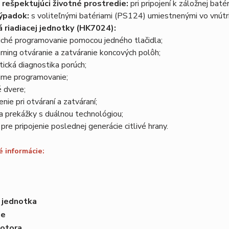
 rešpektujúci životné prostredie:
pri pripojení k záložnej bat
ýpadok:
s voliteľnými batériami (PS124) umiestnenými vo vnútr
 riadiacej jednotky (HK7024):
uché programovanie pomocou jedného tlačidla;
arning otváranie a zatváranie koncových polôh;
ická diagnostika porúch;
time programovanie;
 dvere;
nie pri otváraní a zatváraní;
a prekážky s duálnou technológiou;
 pre pripojenie poslednej generácie citlivé hrany.
 informácie:
 jednotka
ie
motora