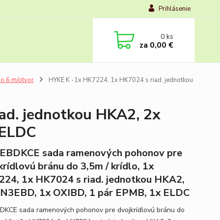
Prihlásenie
0
ks
za
0,00 €
o 6 m/otvor
HYKE K -1x HK7224, 1x HK7024 s riad. jednotkou
ad. jednotkou HKA2, 2x
 ELDC
EBDKCE sada ramenových pohonov pre
krídlovú bránu do 3,5m / krídlo, 1x
24, 1x HK7024 s riad. jednotkou HKA2,
N3EBD, 1x OXIBD, 1 pár EPMB, 1x ELDC
KCE sada ramenových pohonov pre dvojkrídlovú bránu do