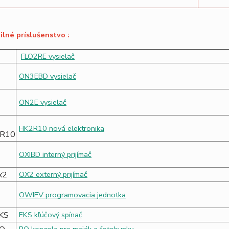
lné príslušenstvo :
FLO2RE vysielač
ON3EBD vysielač
ON2E vysielač
HK2R10 nová elektronika
OXIBD interný prijímač
OX2 externý prijímač
OWIEV programovacia jednotka
EKS kľúčový spínač