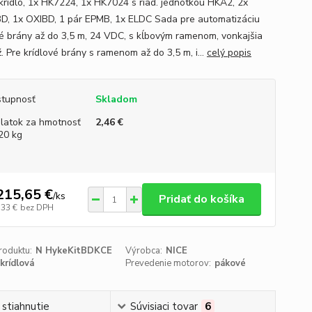
 krídlo, 1x HK7224, 1x HK7024 s riad. jednotkou HKA2, 2x
, 1x OXIBD, 1 pár EPMB, 1x ELDC Sada pre automatizáciu
vé brány až do 3,5 m, 24 VDC, s kĺbovým ramenom, vonkajšia
. Pre krídlové brány s ramenom až do 3,5 m, i...
celý popis
tupnosť
Skladom
platok za hmotnosť
2,46 €
20 kg
215,65 €
/
ks
Pridať do košíka
,33 €
bez DPH
roduktu:
N HykeKitBDKCE
Výrobca:
NICE
 krídlová
Prevedenie motorov:
pákové
 stiahnutie
Súvisiaci tovar
6