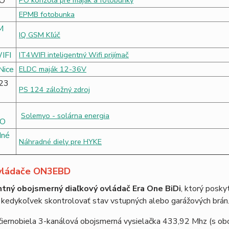
PO konzola pre maják a fotobunky
EPMB fotobunka
IQ GSM Kľúč
IT4WIFI inteligentný Wifi prijímač
ELDC maják 12-36V
PS 124 záložný zdroj
Solemyo - solárna energia
Náhradné diely pre HYKE
vládače ON3EBD
ntný obojsmerný diaľkový ovládač Era One BiDi
, ktorý posk
 kedykoľvek skontrolovať stav vstupných alebo garážových brán
iernobiela 3-kanálová obojsmerná vysielačka 433,92 Mhz (s obo