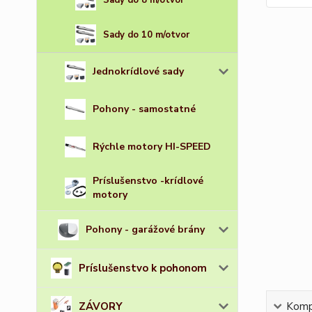
Sady do 8 m/otvor
Sady do 10 m/otvor
Jednokrídlové sady
Pohony - samostatné
Rýchle motory HI-SPEED
Príslušenstvo -krídlové
motory
Pohony - garážové brány
Príslušenstvo k pohonom
ZÁVORY
Kompl