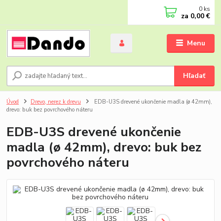
0
ks
za
0,00 €
Menu
Hľadať
Úvod
Drevo, nerez k drevu
EDB-U3S drevené ukončenie madla (ø 42mm),
drevo: buk bez povrchového náteru
EDB-U3S drevené ukončenie
madla (ø 42mm), drevo: buk bez
povrchového náteru