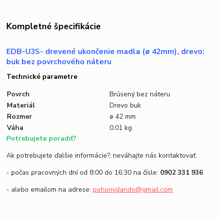
Kompletné špecifikácie
EDB-U3S- drevené ukončenie madla (ø 42mm), drevo:
buk bez povrchového náteru
Technické parametre
Povrch
Brúsený bez náteru
Materiál
Drevo buk
Rozmer
ø 42 mm
Váha
0.01 kg
Potrebujete poradiť?
Ak potrebujete ďalšie informácie?, neváhajte nás kontaktovať:
- počas pracovných dní od 8:00 do 16:30 na čísle:
0902 331 936
- alebo emailom na adrese:
pohonydando@gmail.com