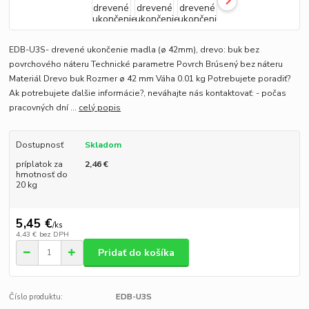
EDB-U3S- drevené ukončenie madla (ø 42mm), drevo: buk bez
povrchového náteru Technické parametre Povrch Brúsený bez náteru
Materiál Drevo buk Rozmer ø 42 mm Váha 0.01 kg Potrebujete poradiť?
Ak potrebujete ďalšie informácie?, neváhajte nás kontaktovať: - počas
pracovných dní ...
celý popis
Dostupnosť
Skladom
príplatok za
2,46 €
hmotnosť do
20 kg
5,45 €
/
ks
4,43 €
bez DPH
Pridať do košíka
Číslo produktu:
EDB-U3S