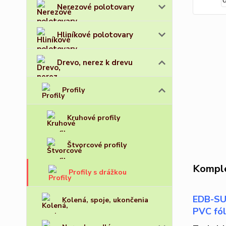
Nerezové polotovary
Hliníkové polotovary
Drevo, nerez k drevu
Profily
Kruhové profily
Štvorcové profily
Komple
Profily s drážkou
EDB-SU2
Kolená, spoje, ukončenia
PVC fól