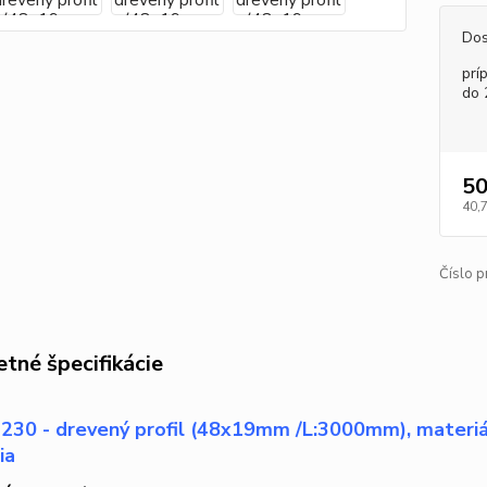
Dos
prí
do 
50
40,
Číslo p
tné špecifikácie
30 - drevený profil (48x19mm /L:3000mm), materiál:
ia