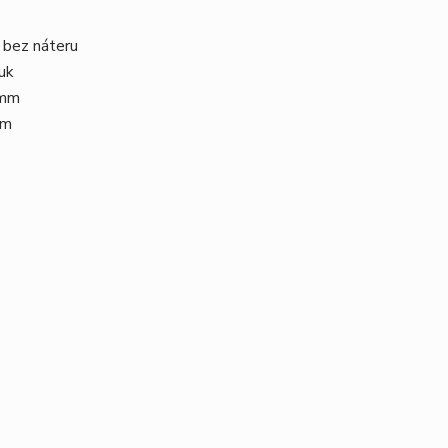
 bez náteru
uk
 mm
mm