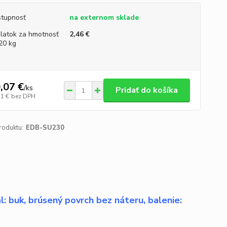
tupnosť
na externom sklade
platok za hmotnosť
2,46 €
20 kg
,07 €
/
ks
Pridať do košíka
71 €
bez DPH
roduktu:
EDB-SU230
 buk, brúsený povrch bez náteru, balenie: