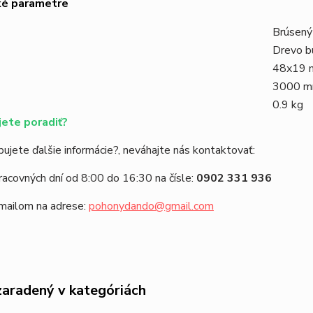
ké parametre
Brúsený
Drevo b
48x19
3000 
0.9 kg
ete poradiť?
ujete ďalšie informácie?, neváhajte nás kontaktovať:
racovných dní od 8:00 do 16:30 na čísle:
0902 331 936
emailom na adrese:
pohonydando@gmail.com
zaradený v kategóriách