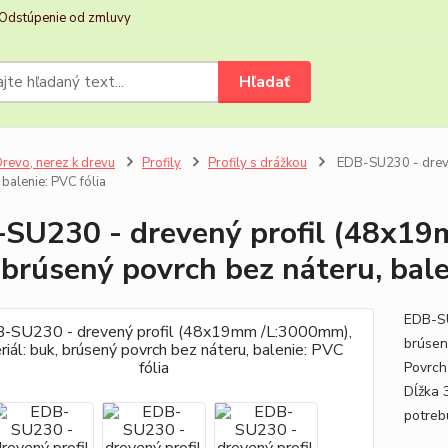
Odstúpenie od zmluvy
Hľadať
revo, nerez k drevu
Profily
Profily s drážkou
EDB-SU230 - dreve
 balenie: PVC fólia
SU230 - drevený profil (48x19
 brúsený povrch bez náteru, bale
EDB-SU
brúsen
Povrch
Dĺžka 
potrebu