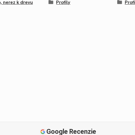
, nerez k drevu
Profily
Prof
Google Recenzie