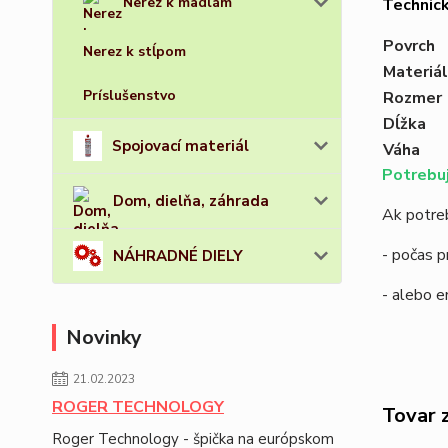
Nerez k madlám
Technic
Povrch
Nerez k stĺpom
Materiál
Príslušenstvo
Rozmer
Dĺžka
Spojovací materiál
Váha
Potrebuj
Dom, dielňa, záhrada
Ak potreb
- počas p
NÁHRADNÉ DIELY
- alebo 
Novinky
21.02.2023
ROGER TECHNOLOGY
Tovar 
Roger Technology - špička na európskom