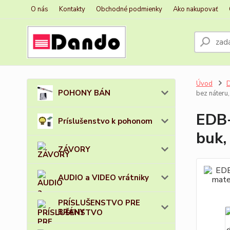
O nás
Kontakty
Obchodné podmienky
Ako nakupovať
Úvod
D
POHONY BÁN
bez náteru,
EDB-
Príslušenstvo k pohonom
buk,
ZÁVORY
AUDIO a VIDEO vrátniky
PRÍSLUŠENSTVO PRE
BRÁNY