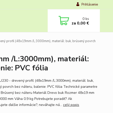
Prihlásenie
0
ks
za
0,00 €
ný profil (48x19mm /L:3000mm), materiál: buk, brúsený povrch
mm /L:3000mm), materiál:
nie: PVC fólia
230 - drevený profil (48x19mm /L:3000mm), materiál: buk,
ý povrch bez náteru, balenie: PVC fólia Technické parametre
 Brúsený bez náteru Materiál Drevo buk Rozmer 48x19 mm
3000 mm Váha 0.9 kg Potrebujete poradiť? Ak
jete ďalšie informácie?, neváhajte ná...
celý popis