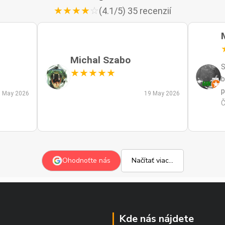
★
★
★
★
☆
(4.1/5) 35 recenzií
Michal Szabo
S
★
★
★
★
★
b
p
 May 2026
19 May 2026
p
Č
m
a
s
z
Ohodnoťte nás
Načítať viac...
p
Kde nás nájdete