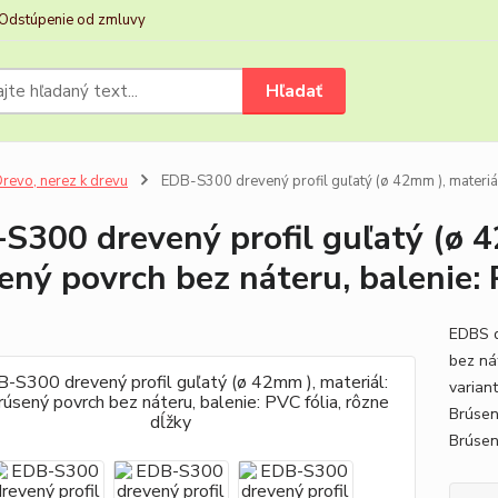
Odstúpenie od zmluvy
Hľadať
revo, nerez k drevu
EDB-S300 drevený profil guľatý (ø 42mm ), materiál:
S300 drevený profil guľatý (ø 4
ený povrch bez náteru, balenie: 
EDBS d
bez ná
varian
Brúsen
Brúsen