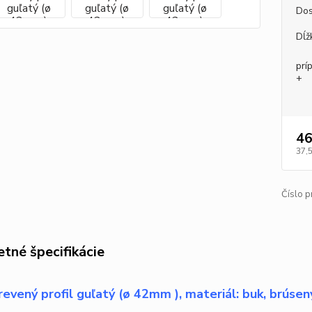
Dos
Dĺž
prí
+
46
37,
Číslo p
tné špecifikácie
evený profil guľatý (ø 42mm ), materiál: buk, brúsený