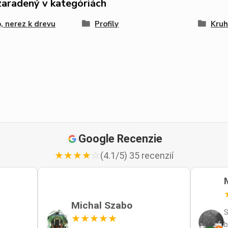
zaradený v kategóriách
, nerez k drevu
Profily
Kruh
Google Recenzie
★
★
★
★
☆
(4.1/5) 35 recenzií
Michal Szabo
S
★
★
★
★
★
b