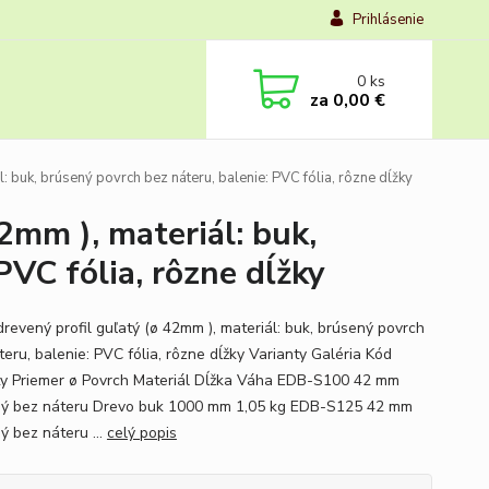
Prihlásenie
0
ks
za
0,00 €
 buk, brúsený povrch bez náteru, balenie: PVC fólia, rôzne dĺžky
2mm ), materiál: buk,
PVC fólia, rôzne dĺžky
revený profil guľatý (ø 42mm ), materiál: buk, brúsený povrch
teru, balenie: PVC fólia, rôzne dĺžky Varianty Galéria Kód
ty Priemer ø Povrch Materiál Dĺžka Váha EDB-S100 42 mm
ý bez náteru Drevo buk 1000 mm 1,05 kg EDB-S125 42 mm
ý bez náteru ...
celý popis