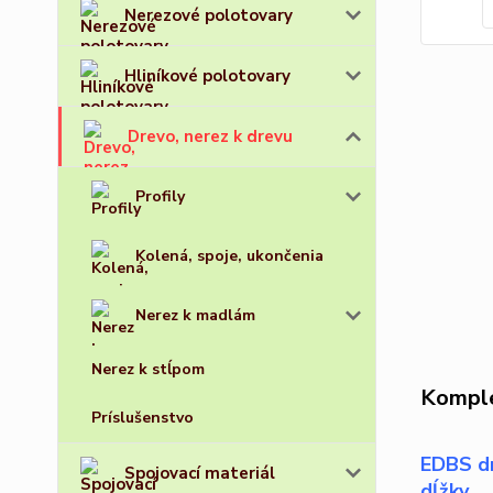
Nerezové polotovary
Hliníkové polotovary
Drevo, nerez k drevu
Profily
Kolená, spoje, ukončenia
Nerez k madlám
Nerez k stĺpom
Komple
Príslušenstvo
EDBS dr
Spojovací materiál
dĺžky