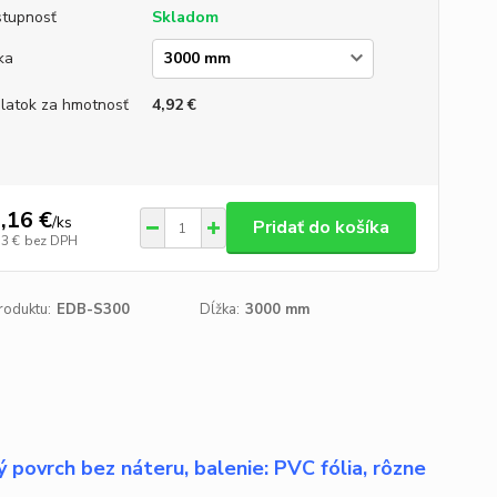
tupnosť
Skladom
ka
platok za hmotnosť
4,92 €
,16 €
/
ks
Pridať do košíka
53 €
bez DPH
roduktu:
EDB-S300
Dĺžka:
3000 mm
 povrch bez náteru, balenie: PVC fólia, rôzne