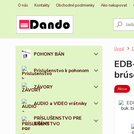
O nás
Kontakty
Obchodné podmienky
Ako nakupovať
Úvod
D
POHONY BÁN
EDB-
Príslušenstvo k pohonom
brús
ZÁVORY
Akcia
AUDIO a VIDEO vrátniky
PRÍSLUŠENSTVO PRE
BRÁNY