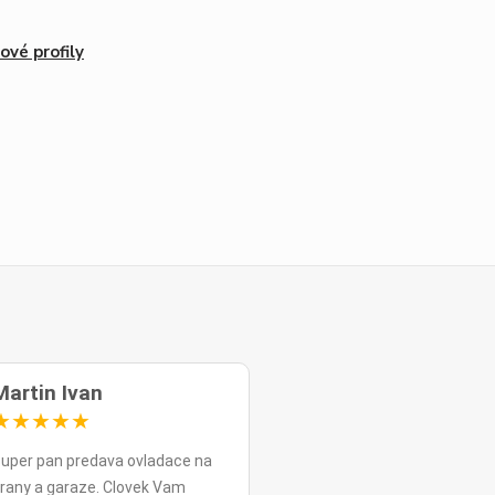
ové profily
Martin Ivan
★
★
★
★
★
uper pan predava ovladace na
rany a garaze. Clovek Vam