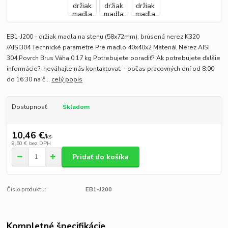
EB1-J200 - držiak madla na stenu (58x72mm), brúsená nerez K320
/AISI304 Technické parametre Pre madlo 40x40x2 Materiál Nerez AISI
304 Povrch Brus Váha 0.17 kg Potrebujete poradiť? Ak potrebujete ďalšie
informácie?, neváhajte nás kontaktovať: - počas pracovných dní od 8:00
do 16:30 na č...
celý popis
Dostupnosť
Skladom
10,46 €
/
ks
8,50 €
bez DPH
Pridať do košíka
Číslo produktu:
EB1-J200
Kompletné špecifikácie