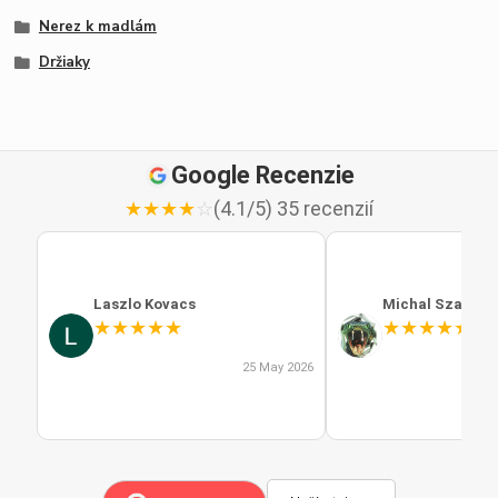
Nerez k madlám
Držiaky
Google Recenzie
★
★
★
★
☆
(4.1/5) 35 recenzií
Laszlo Kovacs
Michal Szabo
★
★
★
★
★
★
★
★
★
★
25 May 2026