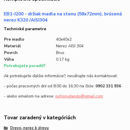
EB1-J200 - držiak madla na stenu (58x72mm), brúsená
nerez K320 /AISI304
Technické parametre
Pre madlo
40x40x2
Materiál
Nerez AISI 304
Povrch
Brus
Váha
0.17 kg
Potrebujete poradiť?
Ak potrebujete ďalšie informácie?, neváhajte nás kontaktovať:
- počas pracovných dní od 8:00 do 16:30 na čísle:
0902 331 936
- alebo emailom na adrese:
pohonydando@gmail.com
Tovar zaradený v kategóriách
Drevo, nerez k drevu