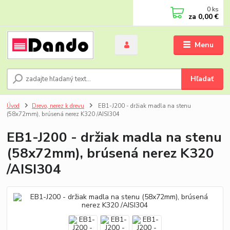
0
ks
za
0,00 €
Menu
Hľadať
Úvod
Drevo, nerez k drevu
EB1-J200 - držiak madla na stenu
(58x72mm), brúsená nerez K320 /AISI304
EB1-J200 - držiak madla na stenu
(58x72mm), brúsená nerez K320
/AISI304