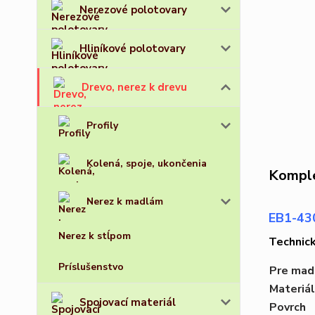
Nerezové polotovary
Hliníkové polotovary
Drevo, nerez k drevu
Profily
Kolená, spoje, ukončenia
Komple
Nerez k madlám
EB1-430
Nerez k stĺpom
Technic
Príslušenstvo
Pre mad
Materiál
Spojovací materiál
Povrch