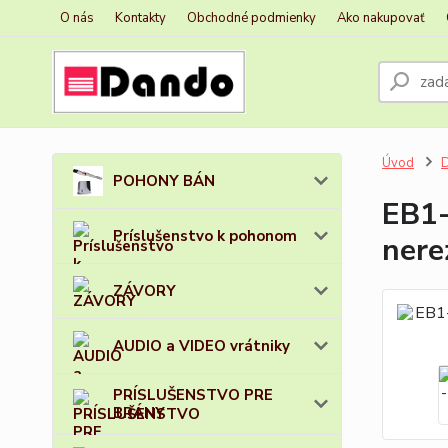
O nás
Kontakty
Obchodné podmienky
Ako nakupovať
Úvod
D
POHONY BÁN
EB1-
Príslušenstvo k pohonom
nere
ZÁVORY
AUDIO a VIDEO vrátniky
PRÍSLUŠENSTVO PRE
BRÁNY