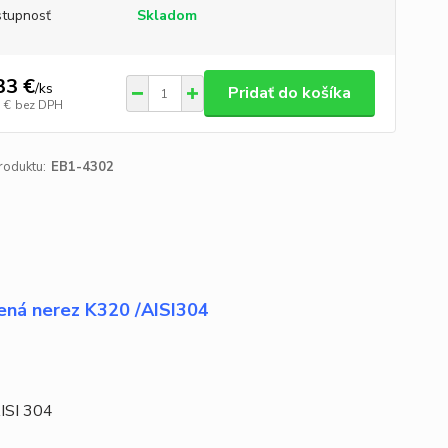
tupnosť
Skladom
33 €
/
ks
Pridať do košíka
 €
bez DPH
roduktu:
EB1-4302
sená nerez K320 /AISI304
ISI 304