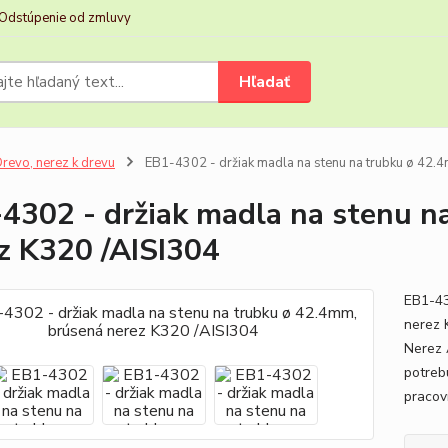
Odstúpenie od zmluvy
Hľadať
revo, nerez k drevu
EB1-4302 - držiak madla na stenu na trubku ø 42.
4302 - držiak madla na stenu n
z K320 /AISI304
EB1-43
nerez 
Nerez 
potreb
pracov