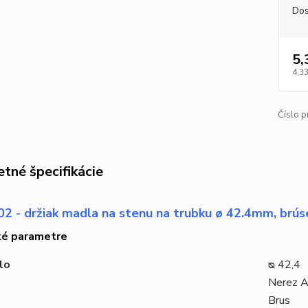
Dos
5,
4,33
Číslo p
tné špecifikácie
2 - držiak madla na stenu na trubku ø 42.4mm, brú
ké parametre
lo
ᴓ 42,4
Nerez A
Brus