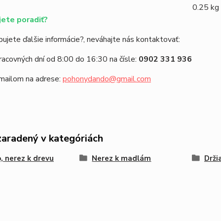
0.25 kg
ete poradiť?
ujete ďalšie informácie?, neváhajte nás kontaktovať:
racovných dní od 8:00 do 16:30 na čísle:
0902 331 936
emailom na adrese:
pohonydando@gmail.com
zaradený v kategóriách
, nerez k drevu
Nerez k madlám
Drži