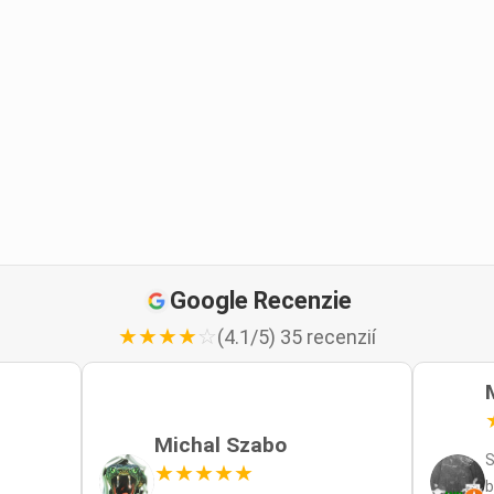
Google Recenzie
★
★
★
★
☆
(4.1/5) 35 recenzií
Michal Szabo
S
★
★
★
★
★
b