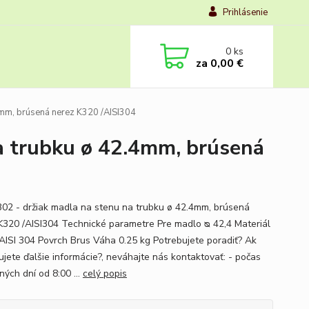
Prihlásenie
0
ks
za
0,00 €
4mm, brúsená nerez K320 /AISI304
a trubku ø 42.4mm, brúsená
02 - držiak madla na stenu na trubku ø 42.4mm, brúsená
K320 /AISI304 Technické parametre Pre madlo ᴓ 42,4 Materiál
AISI 304 Povrch Brus Váha 0.25 kg Potrebujete poradiť? Ak
ujete ďalšie informácie?, neváhajte nás kontaktovať: - počas
ných dní od 8:00 ...
celý popis