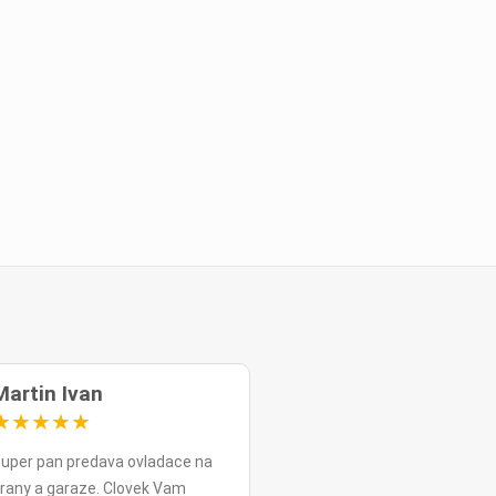
Martin Ivan
★
★
★
★
★
uper pan predava ovladace na
rany a garaze. Clovek Vam